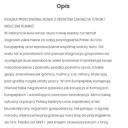
Opis
KSIĄŻKA PRZECENIONA, NOWA Z DEFEKTEM (ZAGIĘCIA STRON I
NIELICZNE PLAMKI)
W labiryncie euro wnosi dużo nowej wiedzy na temat
zagrożeń jakie niesie za sobą przystąpienie Polski do Unii
Europejskiej oraz wprowadzenie wspólnej waluty euro. Od
wielu lat w państwach Unii panuje stagnacja gospodarcza,
występuje duże bezrobocie, wiele środowisk manifestuje swoje
niezadowolenie z powodu spadku poziomu życia, a takie
grupy zawodowe jak górnicy, hutnicy, czy rolnicy, stale żyją
pod groźbą nagłej utraty pracy. W Unii Europejskiej występują
również takie negatywne zjawiska jak korupcja w Komisjach
Europejskich i wzrastająca lawinowo biurokracja. Mimo takiej
sytuacji rządzący Polską bezkrytycznie zapatrzeni w ten
biurokratyczny organizm gospodarczy, nie pytając o zgodę
narodu, intensywnie przygotowują nasz kraj do przystąpienia
do Unii. Polska od 1993 r. jest krajem stowarzyszonym z Unią,