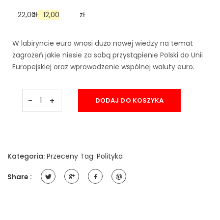
22,00
zł
Original
12,00
Current
zł
price
price
W labiryncie euro wnosi dużo nowej wiedzy na temat
was:
is:
zagrożeń jakie niesie za sobą przystąpienie Polski do Unii
Europejskiej oraz wprowadzenie wspólnej waluty euro.
zł22,00.
zł12,00.
W
-
+
DODAJ DO KOSZYKA
labiryncie
euro
WOJCIECH
ŻEROMSKI
quantity
Kategoria:
Przeceny
Tag:
Polityka
Share :