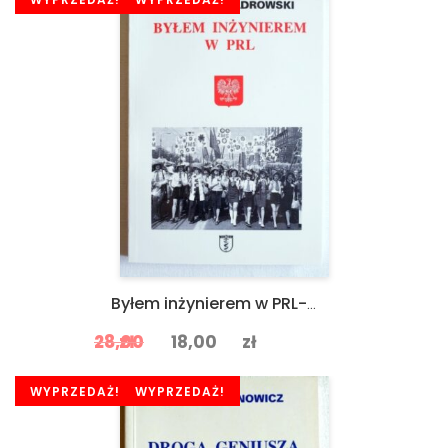
Byłem inżynierem w PRL-u ANDRZEJ SOŁDROWSKI
Original price was: zł28,00.
Current price is: zł18,00
28,00
zł
18,00
zł
SALE
WYPRZEDAŻ!
SALE
WYPRZEDAŻ!