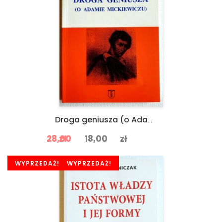
Droga geniusza (o Adamie Mickiewiczu) JAN CIECHANOWICZ
Original price was: zł28,00.
Current price is: zł18,00
28,00
zł
18,00
zł
SALE
WYPRZEDAŻ!
SALE
WYPRZEDAŻ!