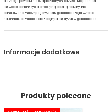
ale z tego powodu nie czerpie żadnych korzyści. Nie podniósł
się wcale poziom życia przeciętnej polskiej rodziny, nie
odnotowano znaczącego wzrostu gospodarczego wzrosło
natomiast bezrobocie oraz pogłębił się kryzys w gospodarce.
Informacje dodatkowe
Produkty polecane
SALE
WYPRZEDAŻ!
SALE
WYPRZEDAŻ!